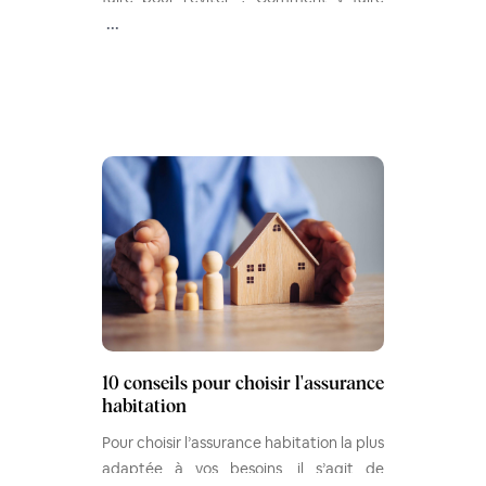
face ? Dans cet article, retrouvez tous
...
nos conseils pour louer facilement et
investir dans l’immobilier sereinement.
10 conseils pour choisir l'assurance
habitation
Pour choisir l’assurance habitation la plus
adaptée à vos besoins, il s’agit de