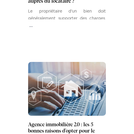
auprès du locataire ?
Le propriétaire d’un bien doit
généralement supporter des charges,
dont certaines peuvent être récupérées
...
auprès du locataire.
Agence immobilière 2.0 : les 5
bonnes raisons d’opter pour le