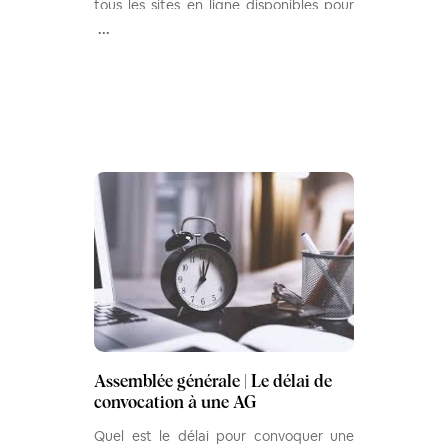
tous les sites en ligne disponibles pour
poster ou rechercher une petite
...
annonce immo.
Assemblée générale | Le délai de
convocation à une AG
Quel est le délai pour convoquer une