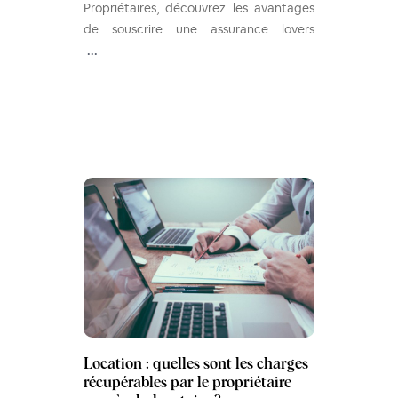
Propriétaires, découvrez les avantages
de souscrire une assurance loyers
impayés (GLI) pour mettre votre bien en
...
location en gardant l’esprit serein.
Location : quelles sont les charges
récupérables par le propriétaire