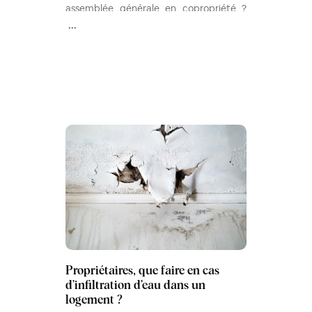
assemblée générale en copropriété ?
Les réponses dans cet article.
...
Propriétaires, que faire en cas
d’infiltration d’eau dans un
logement ?