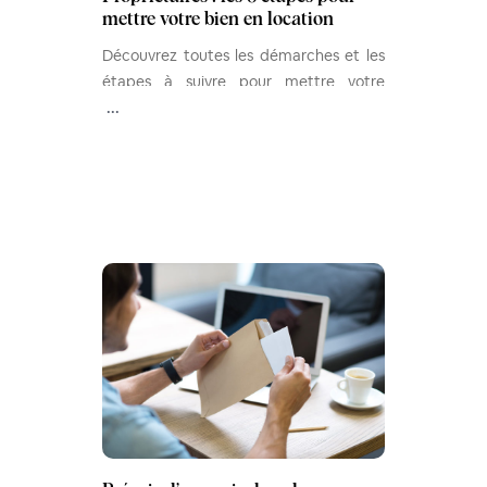
mettre votre bien en location
Découvrez toutes les démarches et les
étapes à suivre pour mettre votre
maison ou votre appartement en
...
location et percevoir des revenus
locatifs.