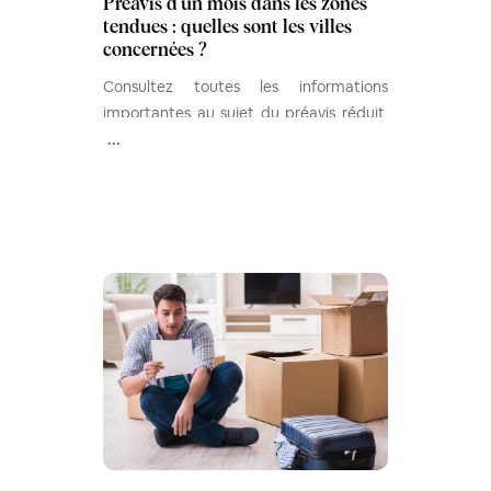
Préavis d’un mois dans les zones
tendues : quelles sont les villes
concernées ?
Consultez toutes les informations
importantes au sujet du préavis réduit,
ainsi que la liste des villes en zones
...
tendues concernées.