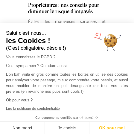
Propriétaires : nos conseils pour
diminuer le risque d’impayés
Évitez les mauvaises surprises et
découvrez nos conseils pour réduire le
Salut c'est nous...
risque d’impayés de loyer lors de votre
...
les Cookies !
mise en location.
(C'est obligatoire, désolé !)
Vous connaissez le RGPD ?
C'est sympa hein ? On adore aussi.
Bon bah voilà en gros comme toutes les boîtes on utilise des cookies
pour analyser votre passage, mieux comprendre votre besoin, et aussi
vous recibler de manière un poil dérangeante sur tous vos sites
préférés (en revanche nos pubs sont cools !).
Ok pour vous ?
Lire la politique de confidentialité
Consentements certifiés par
Non merci
Je choisis
OK pour moi