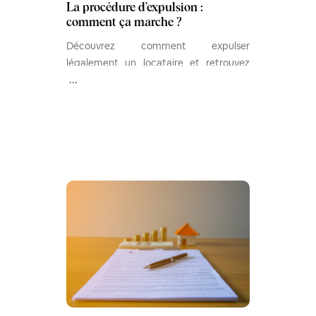
La procédure d’expulsion :
comment ça marche ?
Découvrez comment expulser
légalement un locataire et retrouvez
toutes les étapes et démarches clés
...
pour la procédure d'expulsion.