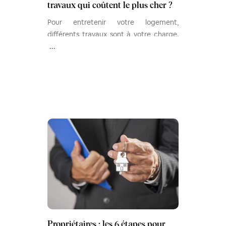
travaux qui coûtent le plus cher ?
Pour entretenir votre logement,
différents travaux sont à votre charge.
Quels sont les pôles de dépense les plus
...
importants ? Découvrez-les.
Propriétaires : les 6 étapes pour