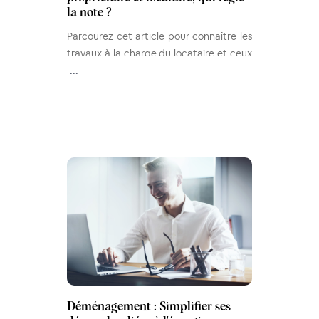
la note ?
Parcourez cet article pour connaître les
travaux à la charge du locataire et ceux
qui doivent être pris en charge par le
...
propriétaire.
Déménagement : Simplifier ses