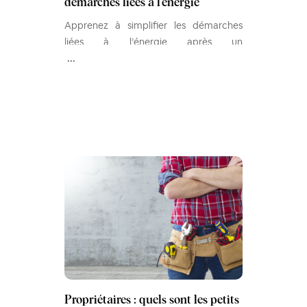
démarches liées à l'énergie
Apprenez à simplifier les démarches
liées à l’énergie après un
déménagement. Ouvrir le compteur,
...
changer d’adresse ou changer de
contrat facilement
Propriétaires : quels sont les petits