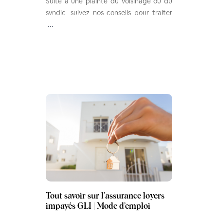
Suite à une plainte du voisinage ou du
syndic, suivez nos conseils pour traiter
les nuisances occasionnées par votre
...
locataire.
Tout savoir sur l’assurance loyers
impayés GLI | Mode d’emploi