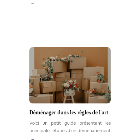
prendre en compte certains critères.
...
Voici dix conseils.
Déménager dans les règles de l'art
Voici un petit guide présentant les
principales étapes d’un déménagement
!
...