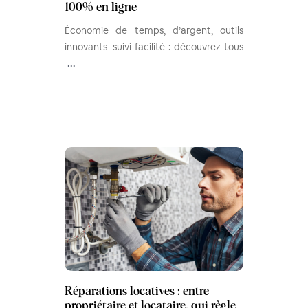
100% en ligne
Économie de temps, d’argent, outils
innovants, suivi facilité : découvrez tous
les avantages de la gestion locative à
...
distance VS la gestion traditionnelle.
Réparations locatives : entre
propriétaire et locataire, qui règle