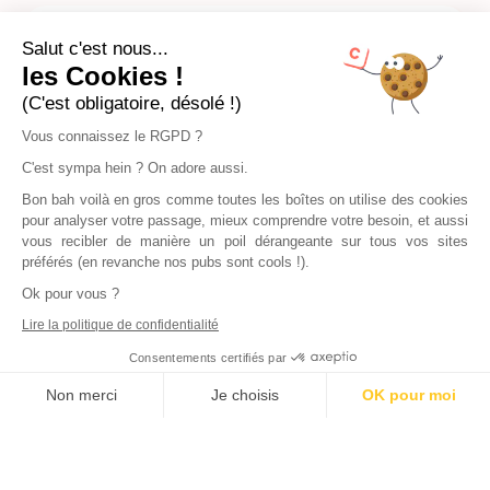
Salut c'est nous...
Dois-je payer quelque chose pour la diffusion
les Cookies !
ou les visites ?
(C'est obligatoire, désolé !)
Vous connaissez le RGPD ?
C'est sympa hein ? On adore aussi.
Bon bah voilà en gros comme toutes les boîtes on utilise des cookies
pour analyser votre passage, mieux comprendre votre besoin, et aussi
vous recibler de manière un poil dérangeante sur tous vos sites
préférés (en revanche nos pubs sont cools !).
Ok pour vous ?
Lire la politique de confidentialité
Consentements certifiés par
Non merci
Je choisis
OK pour moi
Axeptio consent
Plateforme de Gestion du Consentement : Personnalisez vos Options
Notre plateforme vous permet d'adapter et de gérer vos paramètres de
Sur quels portails diffusez-vous mon annonce ?