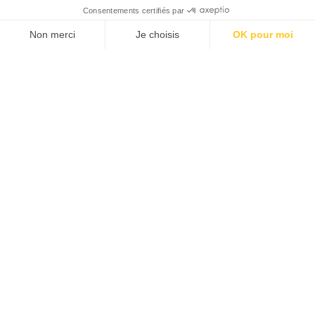
Consentements certifiés par
Non merci
Je choisis
OK pour moi
Axeptio consent
Plateforme de Gestion du Consentement : Personnalisez vos Options
Notre plateforme vous permet d'adapter et de gérer vos paramètres de