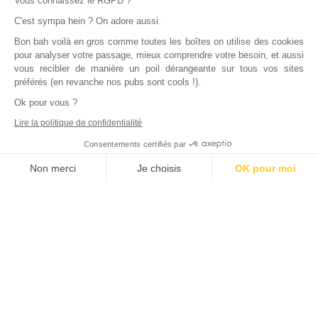
Vous connaissez le RGPD ?
C'est sympa hein ? On adore aussi.
Le plus qui fait la différence
Bon bah voilà en gros comme toutes les boîtes on utilise des cookies
pour analyser votre passage, mieux comprendre votre besoin, et aussi
vous recibler de manière un poil dérangeante sur tous vos sites
Le meilleur rapport
préférés (en revanche nos pubs sont cools !).
Ok pour vous ?
qualité
/
prix
du
Lire la politique de confidentialité
marché
Consentements certifiés par
Non merci
Je choisis
OK pour moi
Proposez une offre de gestion locative complète à un
Axeptio consent
Plateforme de Gestion du Consentement : Personnalisez vos Options
prix juste pour conserver un fort TRI et allégez l’effort
Notre plateforme vous permet d'adapter et de gérer vos paramètres de
d’épargne de vos clients.
Voir nos offres