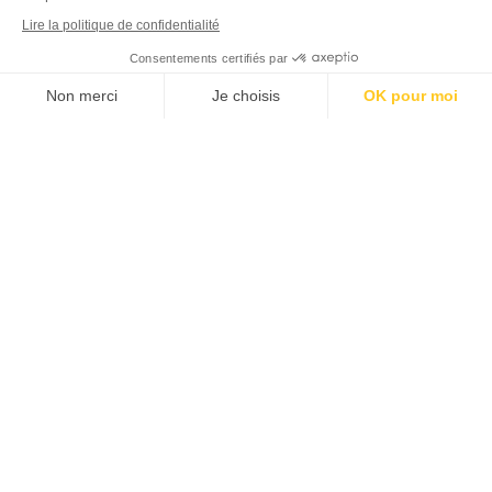
Lire la politique de confidentialité
Consentements certifiés par
Non merci
Je choisis
OK pour moi
Axeptio consent
Plateforme de Gestion du Consentement : Personnalisez vos Options
Notre plateforme vous permet d'adapter et de gérer vos paramètres de