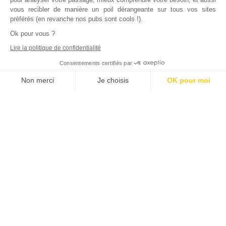
vous recibler de manière un poil dérangeante sur tous vos sites
préférés (en revanche nos pubs sont cools !).
Ok pour vous ?
Lire la politique de confidentialité
Consentements certifiés par
Non merci
Je choisis
OK pour moi
Axeptio consent
Plateforme de Gestion du Consentement : Personnalisez vos Options
Notre plateforme vous permet d'adapter et de gérer vos paramètres de