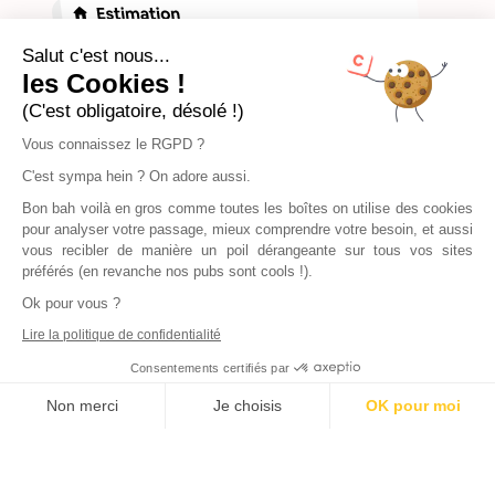
Salut c'est nous...
les Cookies !
(C'est obligatoire, désolé !)
Vous connaissez le RGPD ?
C'est sympa hein ? On adore aussi.
Bon bah voilà en gros comme toutes les boîtes on utilise des cookies
pour analyser votre passage, mieux comprendre votre besoin, et aussi
vous recibler de manière un poil dérangeante sur tous vos sites
préférés (en revanche nos pubs sont cools !).
Ok pour vous ?
Lire la politique de confidentialité
Consentements certifiés par
Non merci
Je choisis
OK pour moi
Axeptio consent
Plateforme de Gestion du Consentement : Personnalisez vos Options
Notre plateforme vous permet d'adapter et de gérer vos paramètres de