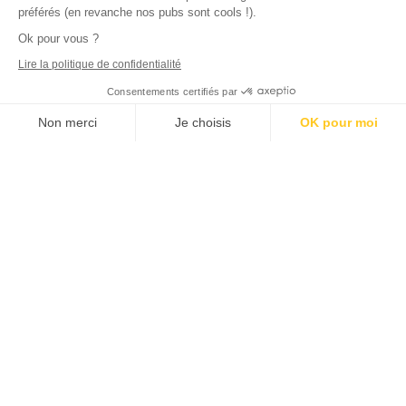
préférés (en revanche nos pubs sont cools !).
Ok pour vous ?
Lire la politique de confidentialité
Consentements certifiés par
Non merci
Je choisis
OK pour moi
Axeptio consent
Plateforme de Gestion du Consentement : Personnalisez vos Options
Notre plateforme vous permet d'adapter et de gérer vos paramètres de
Prolongez la lecture...