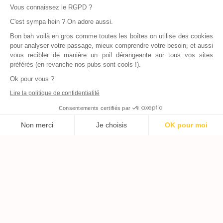
Vous connaissez le RGPD ?
C'est sympa hein ? On adore aussi.
Bon bah voilà en gros comme toutes les boîtes on utilise des cookies
pour analyser votre passage, mieux comprendre votre besoin, et aussi
vous recibler de manière un poil dérangeante sur tous vos sites
préférés (en revanche nos pubs sont cools !).
Ok pour vous ?
Lire la politique de confidentialité
Consentements certifiés par
Non merci
Je choisis
OK pour moi
Axeptio consent
Plateforme de Gestion du Consentement : Personnalisez vos Options
Notre plateforme vous permet d'adapter et de gérer vos paramètres de