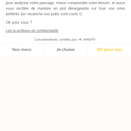
pour analyser votre passage, mieux comprendre votre besoin, et aussi
vous recibler de manière un poil dérangeante sur tous vos sites
préférés (en revanche nos pubs sont cools !).
Ok pour vous ?
Lire la politique de confidentialité
Consentements certifiés par
Non merci
Je choisis
OK pour moi
Axeptio consent
Plateforme de Gestion du Consentement : Personnalisez vos Options
Notre plateforme vous permet d'adapter et de gérer vos paramètres de