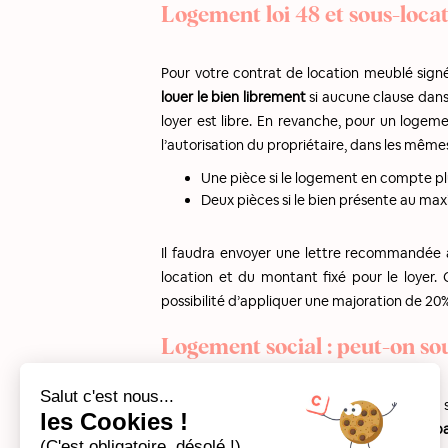
Logement loi 48 et sous-loca
Pour votre contrat de location meublé sign
louer le bien librement
si aucune clause dans l
loyer est libre. En revanche, pour un logem
l’autorisation du propriétaire, dans les même
Une pièce si le logement en compte pl
Deux pièces si le bien présente au maxim
Il faudra envoyer une lettre recommandée av
location et du montant fixé pour le loyer. 
possibilité d’appliquer une majoration de 20%
Logement social : peut-on so
Salut c'est nous...
La sous-location intégrale d’un logement s
les Cookies !
exception si vous souhaitez
sous-louer une pa
(C'est obligatoire, désolé !)