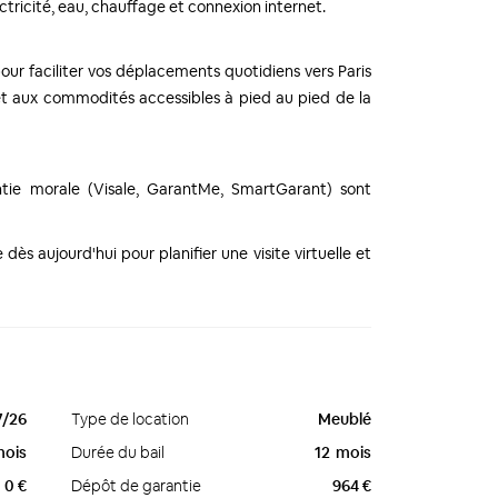
ectricité, eau, chauffage et connexion internet.
ur faciliter vos déplacements quotidiens vers Paris
t aux commodités accessibles à pied au pied de la
ntie morale (Visale, GarantMe, SmartGarant) sont
ès aujourd'hui pour planifier une visite virtuelle et
7/26
Type de location
Meublé
mois
Durée du bail
12
mois
0 €
Dépôt de garantie
964 €