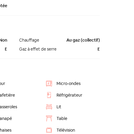
ptée
Non
Chauffage
Au gaz (collectif)
E
Gaz à effet de serre
E
our
Micro-ondes
afetière
Réfrigérateur
asseroles
Lit
anapé
Table
haises
Télévision