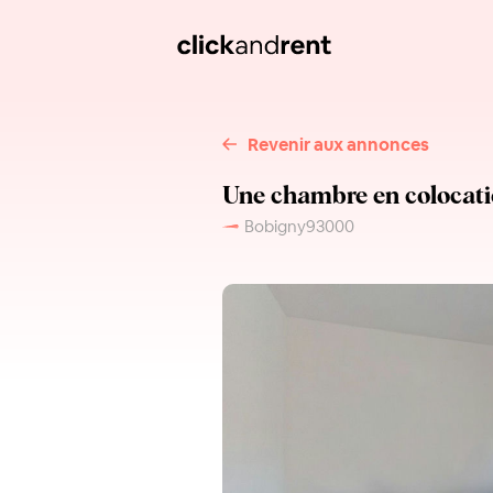
Revenir aux annonces
Une chambre en colocati
Bobigny
93000