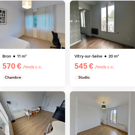
Bron
11
m²
Vitry-sur-Seine
20
m²
570 €
545 €
/mois c.c.
/mois c.c.
Chambre
Studio