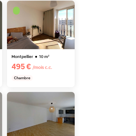
Montpellier
10
m²
495 €
/mois c.c.
Chambre