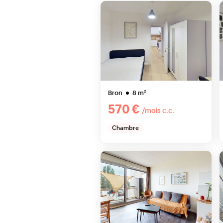
Bron
8
m²
570 €
/mois c.c.
Chambre