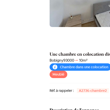
Une chambre en colocation di
Bobigny
93000
10
m²
Chambre dans une colocation
Meublé
Réf. à rappeler :
A2736-chambre2