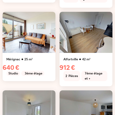
+
Mérignac
25
m²
Alfortville
42
m²
640 €
912 €
Studio
3ème étage
7ème étage
2
Pièces
et +