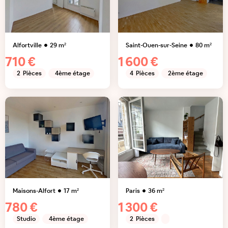
Alfortville
29
m²
Saint-Ouen-sur-Seine
80
m²
710 €
1 600 €
2
Pièces
4ème étage
4
Pièces
2ème étage
Maisons-Alfort
17
m²
Paris
36
m²
780 €
1 300 €
Studio
4ème étage
2
Pièces