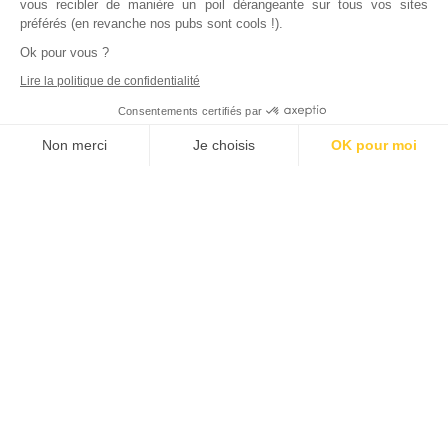
vous recibler de manière un poil dérangeante sur tous vos sites
préférés (en revanche nos pubs sont cools !).
Ok pour vous ?
Lire la politique de confidentialité
Consentements certifiés par
Non merci
Je choisis
OK pour moi
Axeptio consent
Plateforme de Gestion du Consentement : Personnalisez vos Options
Notre plateforme vous permet d'adapter et de gérer vos paramètres de
Inscrivez vous à notre newsletter !
L'actualité immobilière, tous les vendredis, dans votre
boite mail.