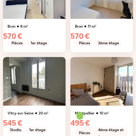
Bron
8
m²
Bron
11
m²
570 €
570 €
Pièces
1er étage
Pièces
3ème étage
Vitry-sur-Seine
20
m²
Montpellier
10
m²
545 €
495 €
Studio
1er étage
4ème étage et
Pièces