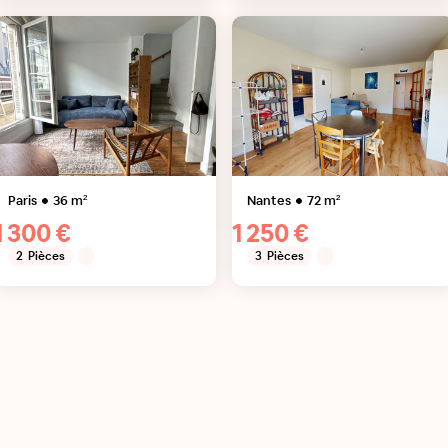
Paris
36
m²
Nantes
72
m²
1 300 €
1 250 €
2
Pièces
3
Pièces