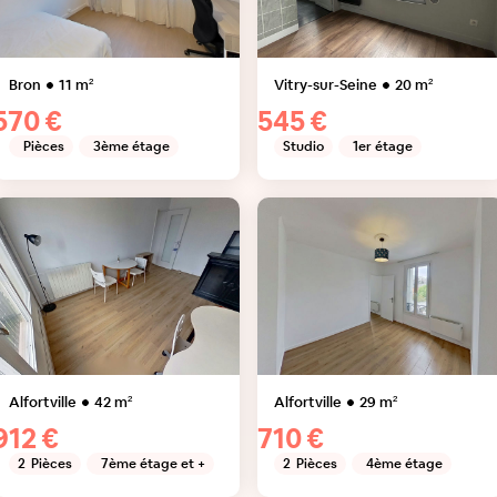
Bron
11
m²
Vitry-sur-Seine
20
m²
570 €
545 €
Pièces
3ème étage
Studio
1er étage
Alfortville
42
m²
Alfortville
29
m²
912 €
710 €
2
Pièces
7ème étage et +
2
Pièces
4ème étage