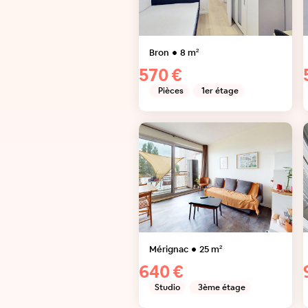
Bron
8
m²
570 €
Pièces
1er étage
Mérignac
25
m²
640 €
Studio
3ème étage