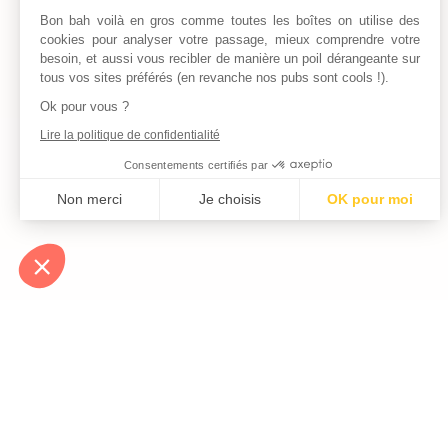
Bon bah voilà en gros comme toutes les boîtes on utilise des
cookies pour analyser votre passage, mieux comprendre votre
besoin, et aussi vous recibler de manière un poil dérangeante sur
tous vos sites préférés (en revanche nos pubs sont cools !).
Ok pour vous ?
Lire la politique de confidentialité
Consentements certifiés par
Non merci
Je choisis
OK pour moi
Axeptio consent
Plateforme de Gestion du Consentement : Personnalisez vos Optio
Notre plateforme vous permet d'adapter et de gérer vos paramètres