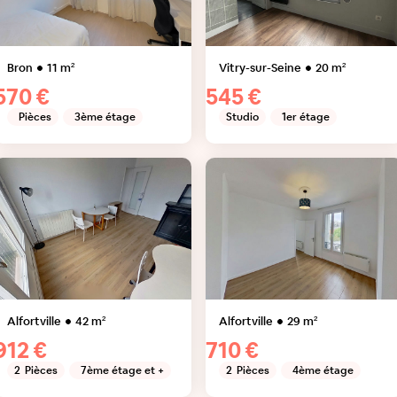
Bron
11
m²
Vitry-sur-Seine
20
m²
570 €
545 €
Pièces
3ème étage
Studio
1er étage
Alfortville
42
m²
Alfortville
29
m²
912 €
710 €
2
Pièces
7ème étage et +
2
Pièces
4ème étage