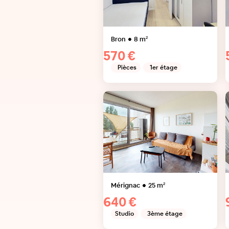
Bron
8
m²
570 €
Pièces
1er étage
Mérignac
25
m²
640 €
Studio
3ème étage