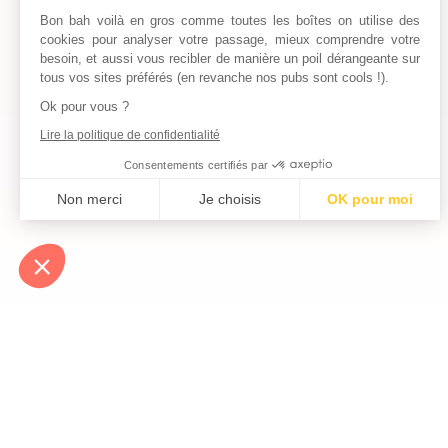
Bon bah voilà en gros comme toutes les boîtes on utilise des
cookies pour analyser votre passage, mieux comprendre votre
besoin, et aussi vous recibler de manière un poil dérangeante sur
tous vos sites préférés (en revanche nos pubs sont cools !).
Ok pour vous ?
Lire la politique de confidentialité
Consentements certifiés par
Non merci
Je choisis
OK pour moi
Axeptio consent
Plateforme de Gestion du Consentement : Personnalisez vos Optio
Notre plateforme vous permet d'adapter et de gérer vos paramètres