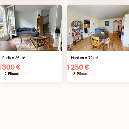
Paris
36
m²
Nantes
72
m²
1 300 €
1 250 €
2
Pièces
3
Pièces