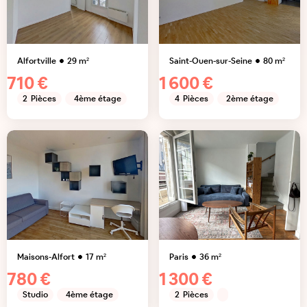
Alfortville
29
m²
Saint-Ouen-sur-Seine
80
m²
710 €
1 600 €
2
Pièces
4ème étage
4
Pièces
2ème étage
Maisons-Alfort
17
m²
Paris
36
m²
780 €
1 300 €
Studio
4ème étage
2
Pièces