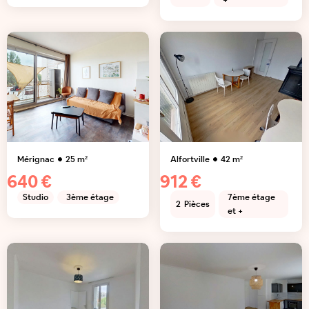
+
Mérignac
25
m²
Alfortville
42
m²
640 €
912 €
Studio
3ème étage
7ème étage
2
Pièces
et +