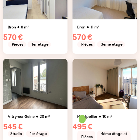
Bron
8
m²
Bron
11
m²
570 €
570 €
Pièces
1er étage
Pièces
3ème étage
Vitry-sur-Seine
20
m²
Montpellier
10
m²
545 €
495 €
Studio
1er étage
4ème étage et
Pièces