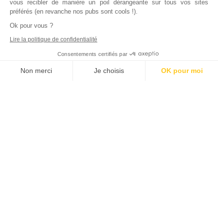
vous recibler de manière un poil dérangeante sur tous vos sites
préférés (en revanche nos pubs sont cools !).
Ok pour vous ?
Lire la politique de confidentialité
Consentements certifiés par
Non merci
Je choisis
OK pour moi
Axeptio consent
Plateforme de Gestion du Consentement : Personnalisez vos Options
Notre plateforme vous permet d'adapter et de gérer vos paramètres de
Inscrivez vous à notre newsletter !
L'actualité immobilière, tous les vendredis, dans votre
boite mail.