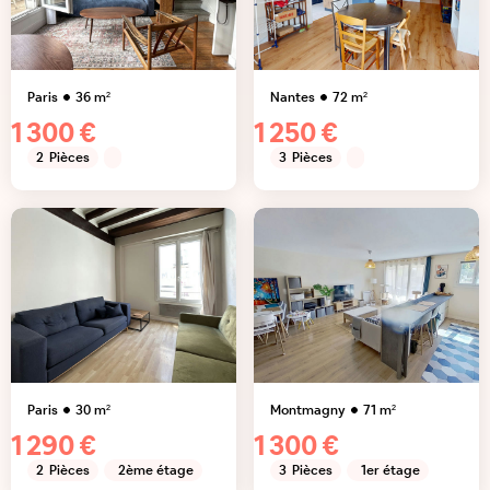
Paris
36
m²
Nantes
72
m²
1 300 €
1 250 €
2
Pièces
3
Pièces
Paris
30
m²
Montmagny
71
m²
1 290 €
1 300 €
2
Pièces
2ème étage
3
Pièces
1er étage