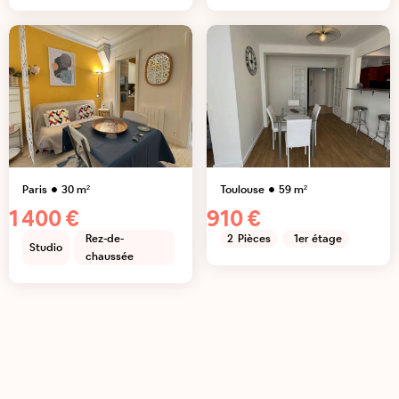
Paris
30
m²
Toulouse
59
m²
1 400 €
910 €
Rez-de-
2
Pièces
1er étage
Studio
chaussée