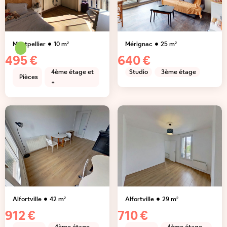
Montpellier
10
m²
Mérignac
25
m²
495 €
640 €
4ème étage et
Studio
3ème étage
Pièces
+
Alfortville
42
m²
Alfortville
29
m²
912 €
710 €