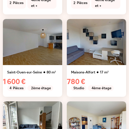
4ème étage
4ème étage
2
Pièces
2
Pièces
et +
et +
Saint-Ouen-sur-Seine
80
m²
Maisons-Alfort
17
m²
1 600 €
780 €
4
Pièces
2ème étage
Studio
4ème étage