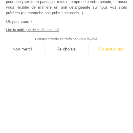
pour analyser votre passage, mieux comprendre votre besoin, et aussi
vous recibler de manière un poil dérangeante sur tous vos sites
préférés (en revanche nos pubs sont cools !).
Ok pour vous ?
Lire la politique de confidentialité
Consentements certifiés par
Non merci
Je choisis
OK pour moi
Axeptio consent
Plateforme de Gestion du Consentement : Personnalisez vos Options
Notre plateforme vous permet d'adapter et de gérer vos paramètres de
Inscrivez vous à notre newsletter !
L'actualité immobilière, tous les vendredis, dans votre