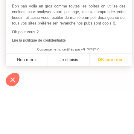
Bon bah voilà en gros comme toutes les boîtes on utilise des
cookies pour analyser votre passage, mieux comprendre votre
besoin, et aussi vous recibler de manière un poil dérangeante sur
tous vos sites préférés (en revanche nos pubs sont cools !).
Ok pour vous ?
Lire la politique de confidentialité
Consentements certifiés par
Non merci
Je choisis
OK pour moi
Axeptio consent
Plateforme de Gestion du Consentement : Personnalisez vos Optio
Notre plateforme vous permet d'adapter et de gérer vos paramètres