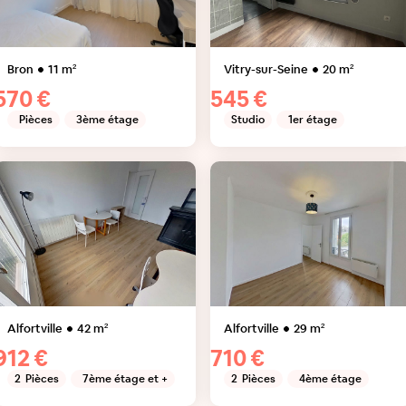
Bron
11
m²
Vitry-sur-Seine
20
m²
570 €
545 €
Pièces
3ème étage
Studio
1er étage
Alfortville
42
m²
Alfortville
29
m²
912 €
710 €
2
Pièces
7ème étage et +
2
Pièces
4ème étage