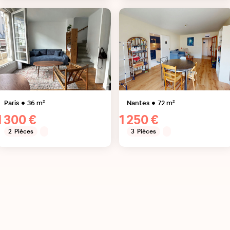
Paris
36
m²
Nantes
72
m²
1 300 €
1 250 €
2
Pièces
3
Pièces