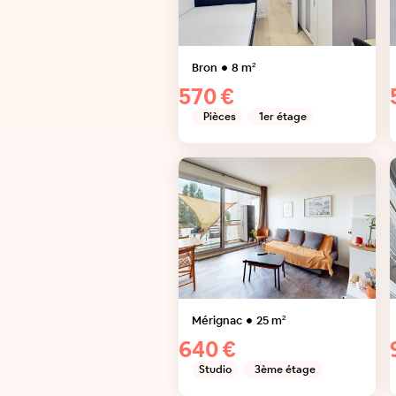
Bron
8
m²
570 €
Pièces
1er étage
Mérignac
25
m²
640 €
Studio
3ème étage