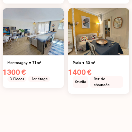
Montmagny
71
m²
Paris
30
m²
1 300 €
1 400 €
3
Pièces
1er étage
Rez-de-
Studio
chaussée