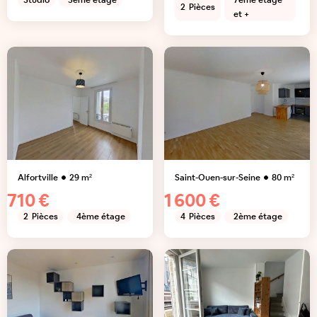
Studio
3ème étage
7ème étage
2
Pièces
et +
Alfortville
29
m²
Saint-Ouen-sur-Seine
80
m²
710 €
1 600 €
2
Pièces
4ème étage
4
Pièces
2ème étage