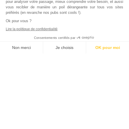
pour analyser votre passage, mieux comprendre votre besoin, et aussi
vous recibler de manière un poil dérangeante sur tous vos sites
préférés (en revanche nos pubs sont cools !).
Ok pour vous ?
Lire la politique de confidentialité
Consentements certifiés par
Non merci
Je choisis
OK pour moi
Axeptio consent
Plateforme de Gestion du Consentement : Personnalisez vos Options
Notre plateforme vous permet d'adapter et de gérer vos paramètres de
Inscrivez vous à notre newsletter !
L'actualité immobilière, tous les vendredis, dans votre