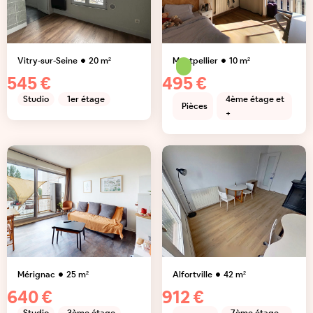
Vitry-sur-Seine
20
m²
Montpellier
10
m²
545 €
495 €
Studio
1er étage
4ème étage et
Pièces
+
Mérignac
25
m²
Alfortville
42
m²
640 €
912 €