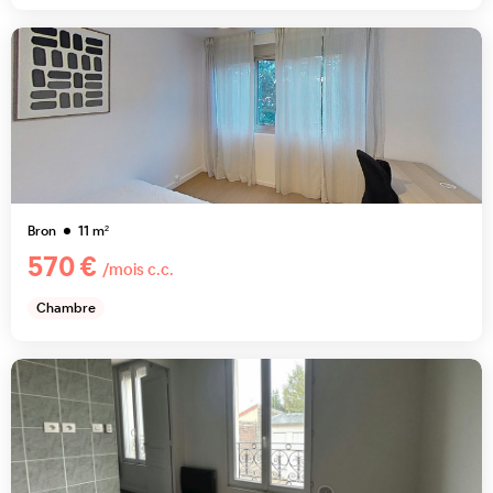
Bron
11
m²
570 €
/mois c.c.
Chambre