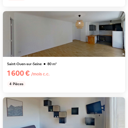
Saint-Ouen-sur-Seine
80
m²
1 600 €
/mois c.c.
4
Pièces