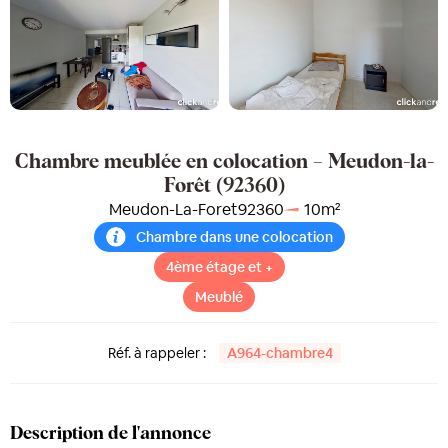
Chambre meublée en colocation – Meudon-la-
Forêt (92360)
Meudon-La-Foret
92360
10
m²
Chambre dans une colocation
4ème étage et +
Meublé
Réf. à rappeler :
A964-chambre4
Description de l'annonce