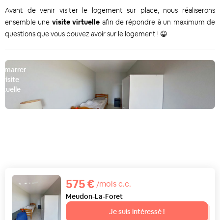
Avant de venir visiter le logement sur place, nous réaliserons
ensemble une
visite virtuelle
afin de répondre à un maximum de
questions que vous pouvez avoir sur le logement ! 😀
émarrer
a visite
irtuelle
D
575 €
/mois c.c.
Meudon-La-Foret
Je suis intéressé !