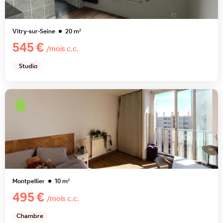
Vitry-sur-Seine
20
m²
545 €
/mois c.c.
Studio
Montpellier
10
m²
495 €
/mois c.c.
Chambre