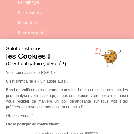
Parrainage
Partenariats
Relocation
Recrutement
Confidentialité
Salut c'est nous...
Mentions légales
les Cookies !
(C'est obligatoire, désolé !)
CGU-CGV
Vous connaissez le RGPD ?
C'est sympa hein ? On adore aussi.
Contact
Bon bah voilà en gros comme toutes les boîtes on utilise des cookies
Nous contacter
pour analyser votre passage, mieux comprendre votre besoin, et aussi
vous recibler de manière un poil dérangeante sur tous vos sites
contact@clickandrent.fr
préférés (en revanche nos pubs sont cools !).
Ok pour vous ?
01 84 80 02 40
Lire la politique de confidentialité
Consentements certifiés par