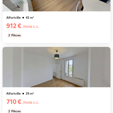
Alfortville
42
m²
912 €
/mois c.c.
2
Pièces
Alfortville
29
m²
710 €
/mois c.c.
2
Pièces