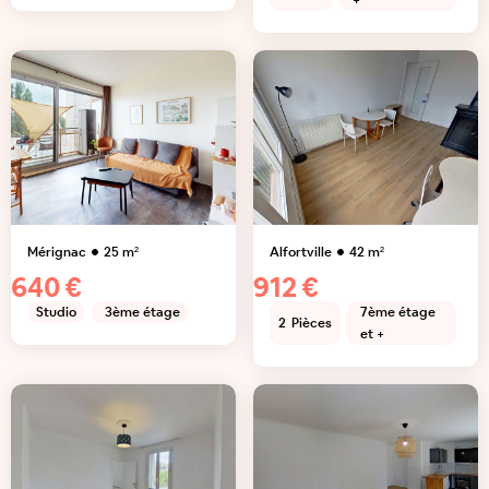
+
Mérignac
25
m²
Alfortville
42
m²
640 €
912 €
Studio
3ème étage
7ème étage
2
Pièces
et +