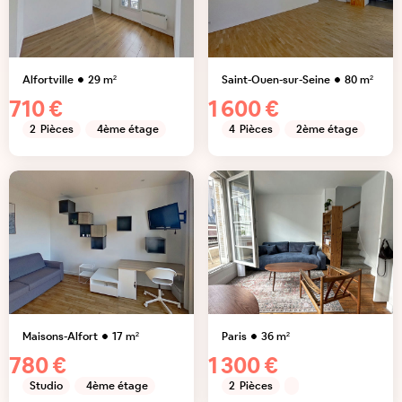
Alfortville
29
m²
Saint-Ouen-sur-Seine
80
m²
710 €
1 600 €
2
Pièces
4ème étage
4
Pièces
2ème étage
Maisons-Alfort
17
m²
Paris
36
m²
780 €
1 300 €
Studio
4ème étage
2
Pièces