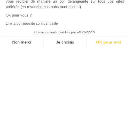
vous recibler de manière un poil dérangeante sur tous vos sites
préférés (en revanche nos pubs sont cools !).
Ok pour vous ?
Lire la politique de confidentialité
Consentements certifiés par
Non merci
Je choisis
OK pour moi
Axeptio consent
Plateforme de Gestion du Consentement : Personnalisez vos Options
Notre plateforme vous permet d'adapter et de gérer vos paramètres de
Inscrivez vous à notre newsletter !
L'actualité immobilière, tous les vendredis, dans votre
boite mail.