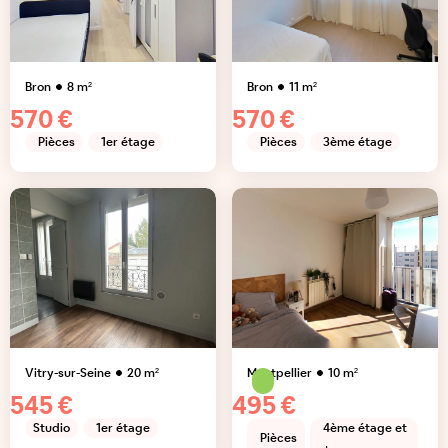
Bron
8
m²
Bron
11
m²
570 €
570 €
Pièces
1er étage
Pièces
3ème étage
Vitry-sur-Seine
20
m²
Montpellier
10
m²
545 €
495 €
Studio
1er étage
4ème étage et
Pièces