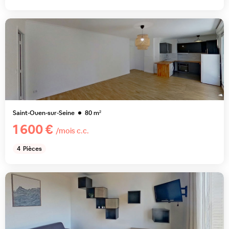
Saint-Ouen-sur-Seine
80
m²
1 600 €
/mois c.c.
4
Pièces