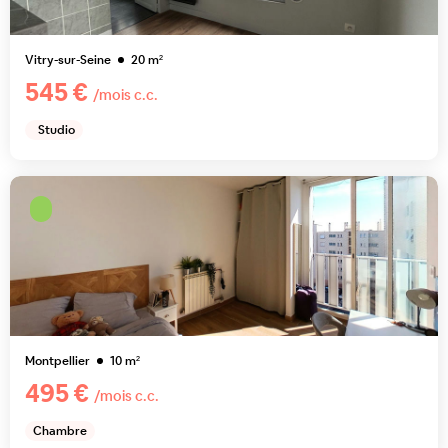
Vitry-sur-Seine
20
m²
545 €
/mois c.c.
Studio
Montpellier
10
m²
495 €
/mois c.c.
Chambre