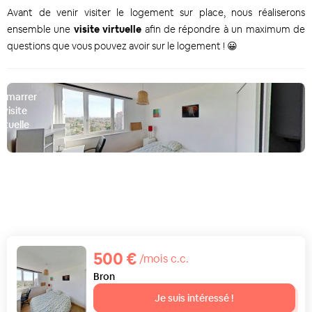
Avant de venir visiter le logement sur place, nous réaliserons
ensemble une
visite virtuelle
afin de répondre à un maximum de
questions que vous pouvez avoir sur le logement ! 😀
émarrer
a visite
irtuelle
D
500 €
/mois c.c.
Bron
Je suis intéressé !