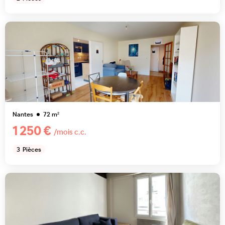
Nantes
72
m²
1 250 €
/mois c.c.
3
Pièces