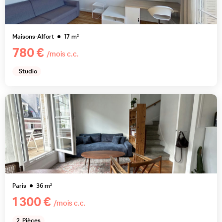
Maisons-Alfort
17
m²
780 €
/mois c.c.
Studio
Paris
36
m²
1 300 €
/mois c.c.
2
Pièces