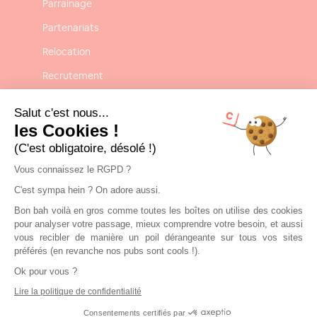
Parrainage
Partenariats
Relocation
Recrutement
Confidentialité
Salut c'est nous...
Mentions légales
les Cookies !
(C'est obligatoire, désolé !)
CGU-CGV
Vous connaissez le RGPD ?
C'est sympa hein ? On adore aussi.
Contact
Bon bah voilà en gros comme toutes les boîtes on utilise des cookies
Nous contacter
pour analyser votre passage, mieux comprendre votre besoin, et aussi
vous recibler de manière un poil dérangeante sur tous vos sites
contact@clickandrent.fr
préférés (en revanche nos pubs sont cools !).
Ok pour vous ?
01 84 80 02 40
Lire la politique de confidentialité
Consentements certifiés par