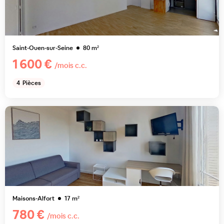
Saint-Ouen-sur-Seine
80
m²
1 600 €
/mois c.c.
4
Pièces
Maisons-Alfort
17
m²
780 €
/mois c.c.