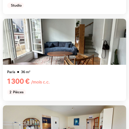
Studio
Paris
36
m²
1 300 €
/mois c.c.
2
Pièces