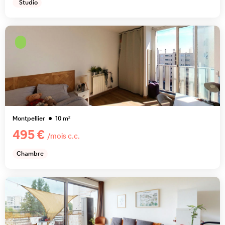
Studio
Montpellier
10
m²
495 €
/mois c.c.
Chambre