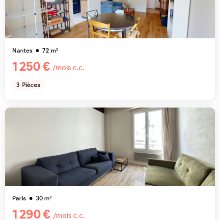
Nantes
72
m²
1 250 €
/mois c.c.
3
Pièces
Paris
30
m²
1 290 €
/mois c.c.