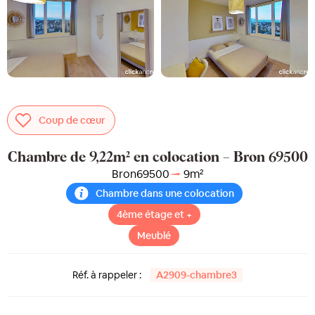
Coup de cœur
Chambre de 9,22m² en colocation – Bron 69500
Bron
69500
9
m²
Chambre dans une colocation
4ème étage et +
Meublé
Réf. à rappeler :
A2909-chambre3