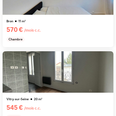
Bron
11
m²
570 €
/mois c.c.
Chambre
Vitry-sur-Seine
20
m²
545 €
/mois c.c.