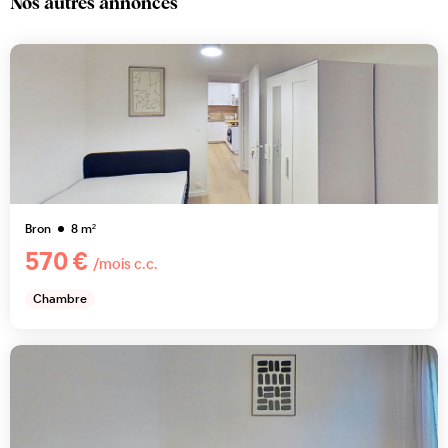
Nos autres annonces
Bron
8
m²
570 €
/mois c.c.
Chambre