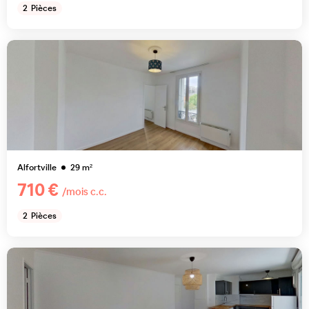
2
Pièces
Alfortville
29
m²
710 €
/mois c.c.
2
Pièces