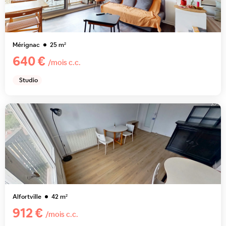
Mérignac
25
m²
640 €
/mois c.c.
Studio
Alfortville
42
m²
912 €
/mois c.c.