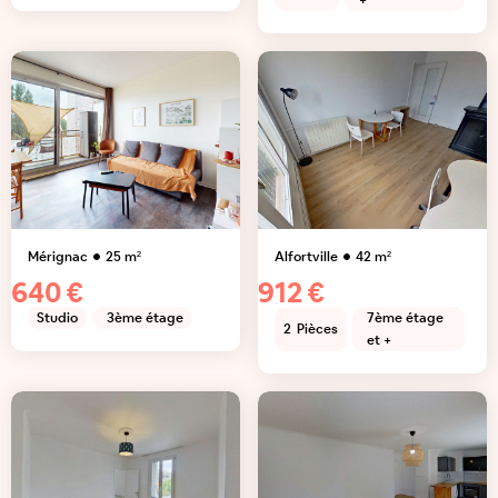
+
Mérignac
25
m²
Alfortville
42
m²
640 €
912 €
Studio
3ème étage
7ème étage
2
Pièces
et +