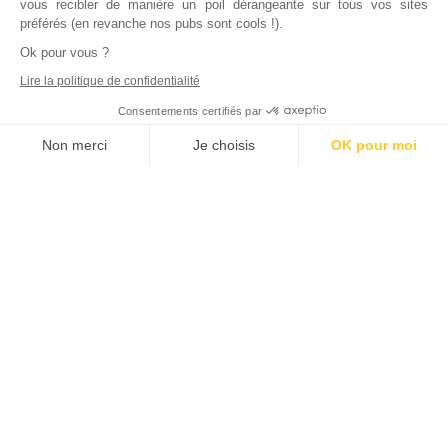
vous recibler de manière un poil dérangeante sur tous vos sites
préférés (en revanche nos pubs sont cools !).
Ok pour vous ?
Lire la politique de confidentialité
Consentements certifiés par
Non merci
Je choisis
OK pour moi
Axeptio consent
Plateforme de Gestion du Consentement : Personnalisez vos Options
Notre plateforme vous permet d'adapter et de gérer vos paramètres de
Inscrivez vous à notre newsletter !
L'actualité immobilière, tous les vendredis, dans votre
boite mail.