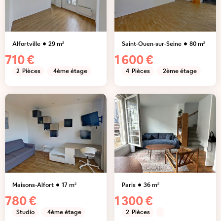
Alfortville
29
m²
Saint-Ouen-sur-Seine
80
m²
710 €
1 600 €
2
Pièces
4ème étage
4
Pièces
2ème étage
Maisons-Alfort
17
m²
Paris
36
m²
780 €
1 300 €
Studio
4ème étage
2
Pièces