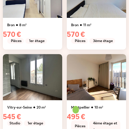
Bron
8
m²
Bron
11
m²
570 €
570 €
Pièces
1er étage
Pièces
3ème étage
Vitry-sur-Seine
20
m²
Montpellier
10
m²
545 €
495 €
Studio
1er étage
4ème étage et
Pièces