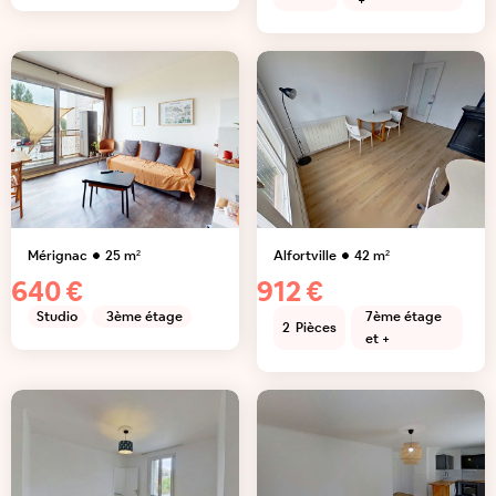
+
Mérignac
25
m²
Alfortville
42
m²
640 €
912 €
Studio
3ème étage
7ème étage
2
Pièces
et +