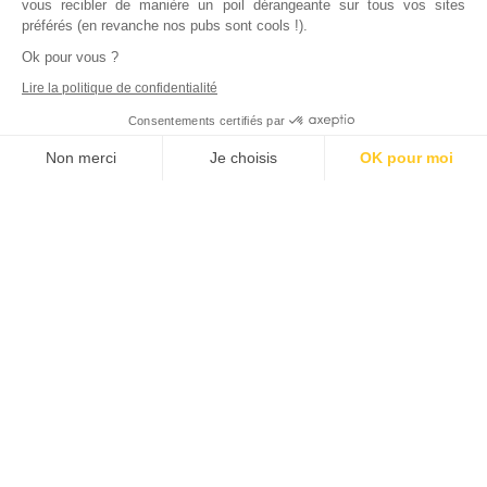
vous recibler de manière un poil dérangeante sur tous vos sites
préférés (en revanche nos pubs sont cools !).
Ok pour vous ?
Lire la politique de confidentialité
Consentements certifiés par
Non merci
Je choisis
OK pour moi
Axeptio consent
Plateforme de Gestion du Consentement : Personnalisez vos Options
Notre plateforme vous permet d'adapter et de gérer vos paramètres de
Inscrivez vous à notre newsletter !
L'actualité immobilière, tous les vendredis, dans votre
boite mail.