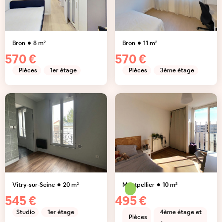
Bron
8
m²
Bron
11
m²
570 €
570 €
Pièces
1er étage
Pièces
3ème étage
Vitry-sur-Seine
20
m²
Montpellier
10
m²
545 €
495 €
Studio
1er étage
4ème étage et
Pièces