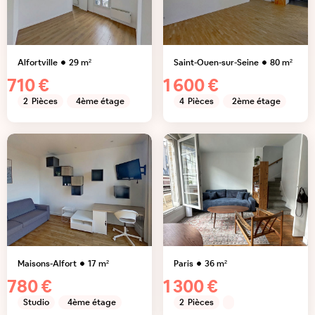
Alfortville
29
m²
Saint-Ouen-sur-Seine
80
m²
710 €
1 600 €
2
Pièces
4ème étage
4
Pièces
2ème étage
Maisons-Alfort
17
m²
Paris
36
m²
780 €
1 300 €
Studio
4ème étage
2
Pièces