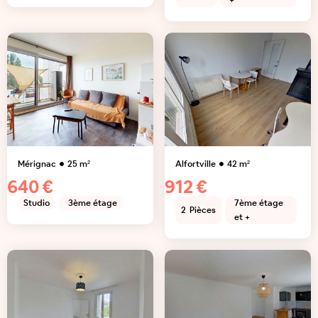
+
Mérignac
25
m²
Alfortville
42
m²
640 €
912 €
Studio
3ème étage
7ème étage
2
Pièces
et +