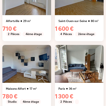
Alfortville
29
m²
Saint-Ouen-sur-Seine
80
m²
710 €
1 600 €
2
Pièces
4ème étage
4
Pièces
2ème étage
Maisons-Alfort
17
m²
Paris
36
m²
780 €
1 300 €
Studio
4ème étage
2
Pièces