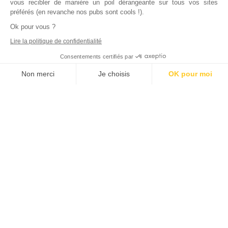
vous recibler de manière un poil dérangeante sur tous vos sites
préférés (en revanche nos pubs sont cools !).
Ok pour vous ?
Lire la politique de confidentialité
Consentements certifiés par
Non merci
Je choisis
OK pour moi
Axeptio consent
Plateforme de Gestion du Consentement : Personnalisez vos Options
Notre plateforme vous permet d'adapter et de gérer vos paramètres de
Inscrivez vous à notre newsletter !
L'actualité immobilière, tous les vendredis, dans votre
boite mail.