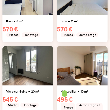
Bron
8
m²
Bron
11
m²
570 €
570 €
Pièces
1er étage
Pièces
3ème étage
Vitry-sur-Seine
20
m²
Montpellier
10
m²
545 €
495 €
Studio
1er étage
4ème étage et
Pièces