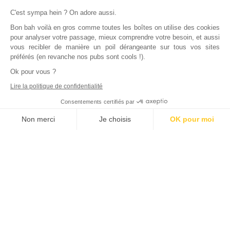
C'est sympa hein ? On adore aussi.
Bon bah voilà en gros comme toutes les boîtes on utilise des cookies
pour analyser votre passage, mieux comprendre votre besoin, et aussi
vous recibler de manière un poil dérangeante sur tous vos sites
préférés (en revanche nos pubs sont cools !).
Ok pour vous ?
Lire la politique de confidentialité
Consentements certifiés par
Non merci
Je choisis
OK pour moi
Axeptio consent
Plateforme de Gestion du Consentement : Personnalisez vos Options
Notre plateforme vous permet d'adapter et de gérer vos paramètres de
Déjà
1000
bailleurs
nous ont rejoints