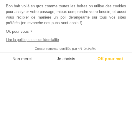
Bon bah voilà en gros comme toutes les boîtes on utilise des cookies
pour analyser votre passage, mieux comprendre votre besoin, et aussi
vous recibler de manière un poil dérangeante sur tous vos sites
préférés (en revanche nos pubs sont cools !).
Ok pour vous ?
Lire la politique de confidentialité
Consentements certifiés par
Non merci
Je choisis
OK pour moi
Axeptio consent
Plateforme de Gestion du Consentement : Personnalisez vos Options
Notre plateforme vous permet d'adapter et de gérer vos paramètres de
Déjà
1000
bailleurs
nous ont rejoints
La meilleure qualité de service qui soit pour un tarif plus