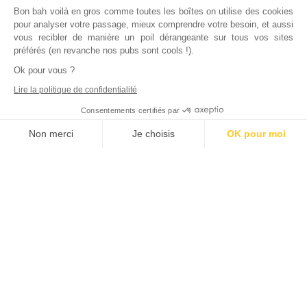
Bon bah voilà en gros comme toutes les boîtes on utilise des cookies
pour analyser votre passage, mieux comprendre votre besoin, et aussi
vous recibler de manière un poil dérangeante sur tous vos sites
préférés (en revanche nos pubs sont cools !).
Ok pour vous ?
Lire la politique de confidentialité
Consentements certifiés par
Non merci
Je choisis
OK pour moi
Axeptio consent
Plateforme de Gestion du Consentement : Personnalisez vos Options
Notre plateforme vous permet d'adapter et de gérer vos paramètres de
Déjà
1000
bailleurs
nous ont rejoints
La meilleure qualité de service qui soit pour un tarif plus