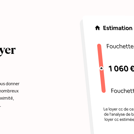
yer
ous donner
e nombreux
oximité,
.