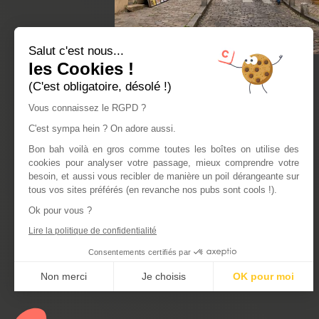
Salut c'est nous...
les Cookies !
(C'est obligatoire, désolé !)
Vous connaissez le RGPD ?
C'est sympa hein ? On adore aussi.
Bon bah voilà en gros comme toutes les boîtes on utilise des
cookies pour analyser votre passage, mieux comprendre votre
besoin, et aussi vous recibler de manière un poil dérangeante sur
tous vos sites préférés (en revanche nos pubs sont cools !).
Ok pour vous ?
Lire la politique de confidentialité
Consentements certifiés par
Non merci
Je choisis
OK pour moi
Axeptio consent
Plateforme de Gestion du Consentement : Personnalisez vos Optio