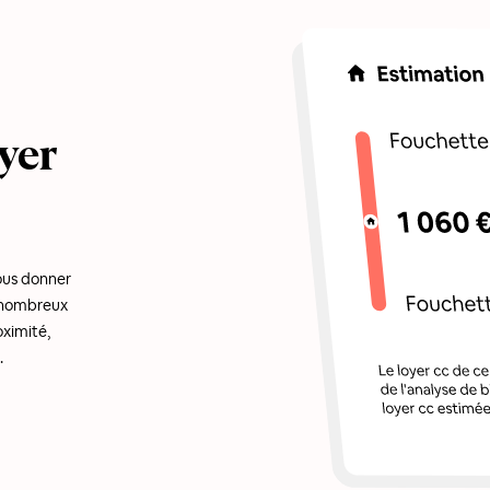
yer
ous donner
e nombreux
oximité,
.