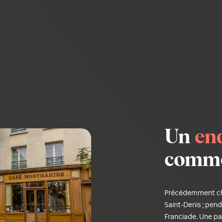
Un
en
comme 
Précédemment che
Saint-Denis ; pend
Franciade. Une par