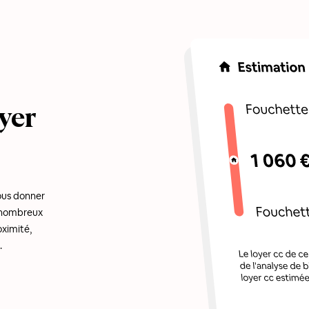
yer
ous donner
e nombreux
oximité,
.