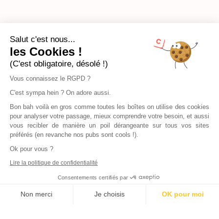
Salut c'est nous...
les Cookies !
(C'est obligatoire, désolé !)
Vous connaissez le RGPD ?
C'est sympa hein ? On adore aussi.
Bon bah voilà en gros comme toutes les boîtes on utilise des cookies
pour analyser votre passage, mieux comprendre votre besoin, et aussi
vous recibler de manière un poil dérangeante sur tous vos sites
préférés (en revanche nos pubs sont cools !).
Ok pour vous ?
Lire la politique de confidentialité
Déjà
1000
bailleurs
Consentements certifiés par
Non merci
Je choisis
OK pour moi
nous ont rejoints
Axeptio consent
Plateforme de Gestion du Consentement : Personnalisez vos Options