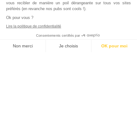
vous recibler de manière un poil dérangeante sur tous vos sites
préférés (en revanche nos pubs sont cools !).
Ok pour vous ?
Lire la politique de confidentialité
Consentements certifiés par
Non merci
Je choisis
OK pour moi
Axeptio consent
Plateforme de Gestion du Consentement : Personnalisez vos Options
Notre plateforme vous permet d'adapter et de gérer vos paramètres de
Déjà
1000
bailleurs
nous ont rejoints
La meilleure qualité de service qui soit pour un tarif plus
qu’avantageux, ça fait couler de l’encre.
Je vous rejoins