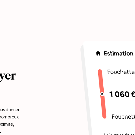
yer
ous donner
e nombreux
oximité,
.