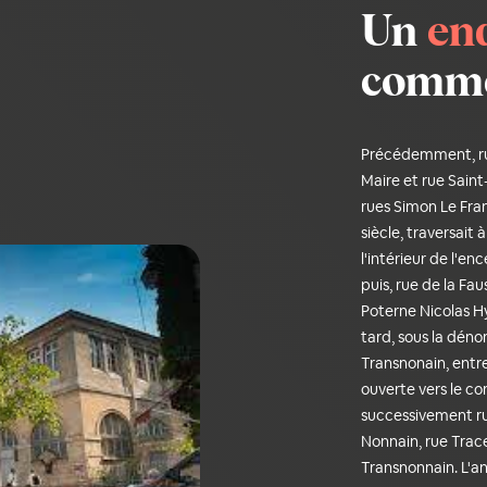
Un
en
comme 
Précédemment, ru
Maire et rue Saint
rues Simon Le Fran
siècle, traversait 
l'intérieur de l'e
puis, rue de la Fau
Poterne Nicolas Hy
tard, sous la dén
Transnonain, entre
ouverte vers le co
successivement ru
Nonnain, rue Trace 
Transnonnain. L'an