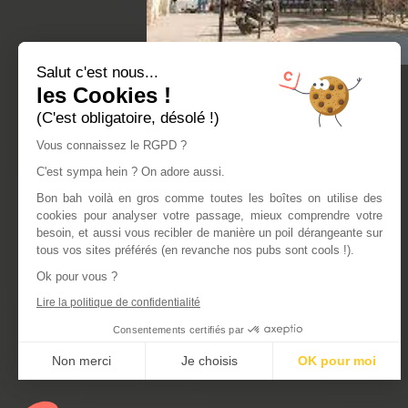
Salut c'est nous...
les Cookies !
(C'est obligatoire, désolé !)
Vous connaissez le RGPD ?
C'est sympa hein ? On adore aussi.
Bon bah voilà en gros comme toutes les boîtes on utilise des
cookies pour analyser votre passage, mieux comprendre votre
besoin, et aussi vous recibler de manière un poil dérangeante sur
tous vos sites préférés (en revanche nos pubs sont cools !).
Ok pour vous ?
Lire la politique de confidentialité
Consentements certifiés par
Non merci
Je choisis
OK pour moi
Axeptio consent
Plateforme de Gestion du Consentement : Personnalisez vos Optio