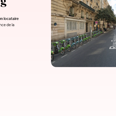
rg
un locataire
nce de la