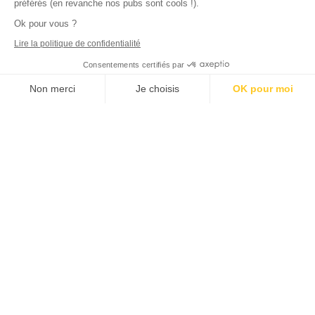
préférés (en revanche nos pubs sont cools !).
Ok pour vous ?
Lire la politique de confidentialité
Consentements certifiés par
Non merci
Je choisis
OK pour moi
Axeptio consent
Plateforme de Gestion du Consentement : Personnalisez vos Options
Notre plateforme vous permet d'adapter et de gérer vos paramètres de
Déjà
1000
bailleurs
nous ont rejoints
La meilleure qualité de service qui soit pour un tarif plus
qu’avantageux, ça fait couler de l’encre.
Je vous rejoins