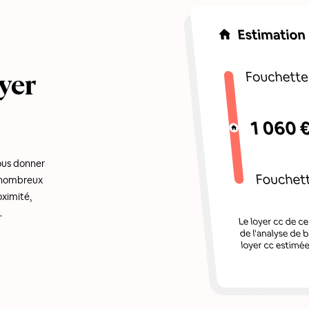
yer
ous donner
e nombreux
oximité,
.