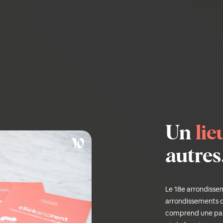
Un
lie
autres.
Le 18e arrondissem
arrondissements de 
comprend une par