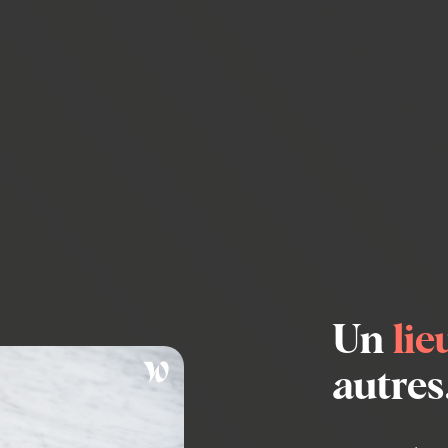
Un
lie
autres.