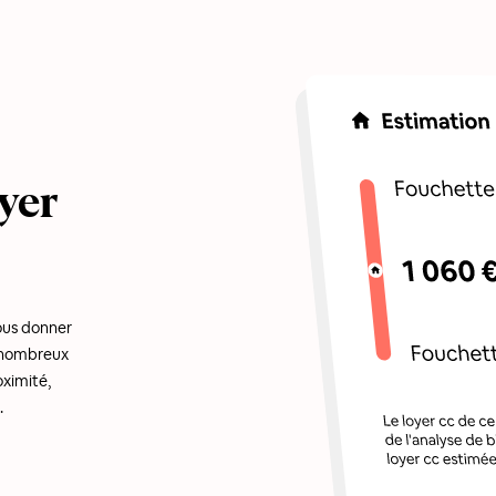
yer
ous donner
e nombreux
oximité,
.