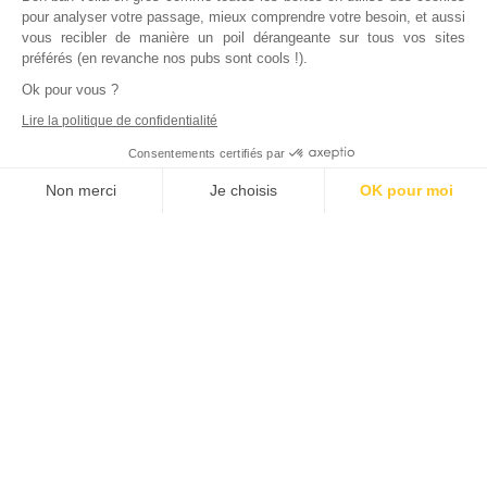
pour analyser votre passage, mieux comprendre votre besoin, et aussi
vous recibler de manière un poil dérangeante sur tous vos sites
préférés (en revanche nos pubs sont cools !).
Ok pour vous ?
Lire la politique de confidentialité
Consentements certifiés par
Non merci
Je choisis
OK pour moi
Axeptio consent
Plateforme de Gestion du Consentement : Personnalisez vos Options
Notre plateforme vous permet d'adapter et de gérer vos paramètres de
Déjà
1000
bailleurs
nous ont rejoints
La meilleure qualité de service qui soit pour un tarif plus
qu’avantageux, ça fait couler de l’encre.