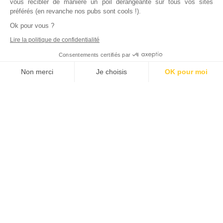
vous recibler de manière un poil dérangeante sur tous vos sites
préférés (en revanche nos pubs sont cools !).
Ok pour vous ?
Lire la politique de confidentialité
Consentements certifiés par
Non merci
Je choisis
OK pour moi
Axeptio consent
Plateforme de Gestion du Consentement : Personnalisez vos Options
Notre plateforme vous permet d'adapter et de gérer vos paramètres de