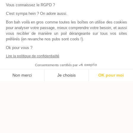
Vous connaissez le RGPD ?
C'est sympa hein ? On adore aussi.
Bon bah voilà en gros comme toutes les boîtes on utilise des cookies
pour analyser votre passage, mieux comprendre votre besoin, et aussi
vous recibler de manière un poil dérangeante sur tous vos sites
préférés (en revanche nos pubs sont cools !).
Ok pour vous ?
Lire la politique de confidentialité
Consentements certifiés par
Non merci
Je choisis
OK pour moi
Axeptio consent
Plateforme de Gestion du Consentement : Personnalisez vos Options
Notre plateforme vous permet d'adapter et de gérer vos paramètres de
Inscrivez vous à notre newsletter !
L'actualité immobilière, tous les vendredis, dans votre
boite mail.