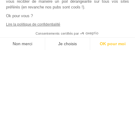
vous recibler de manière un poil dérangeante sur tous vos sites
préférés (en revanche nos pubs sont cools !).
Ok pour vous ?
Lire la politique de confidentialité
Consentements certifiés par
Non merci
Je choisis
OK pour moi
Axeptio consent
Plateforme de Gestion du Consentement : Personnalisez vos Options
Notre plateforme vous permet d'adapter et de gérer vos paramètres de
Inscrivez vous à notre newsletter !
L'actualité immobilière, tous les vendredis, dans votre
boite mail.