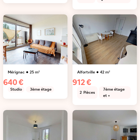
+
Mérignac
25
m²
Alfortville
42
m²
640 €
912 €
Studio
3ème étage
7ème étage
2
Pièces
et +