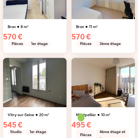
Bron
8
m²
Bron
11
m²
570 €
570 €
Pièces
1er étage
Pièces
3ème étage
Vitry-sur-Seine
20
m²
Montpellier
10
m²
545 €
495 €
Studio
1er étage
4ème étage et
Pièces