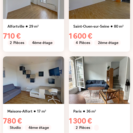
Alfortville
29
m²
Saint-Ouen-sur-Seine
80
m²
710 €
1 600 €
2
Pièces
4ème étage
4
Pièces
2ème étage
Maisons-Alfort
17
m²
Paris
36
m²
780 €
1 300 €
Studio
4ème étage
2
Pièces