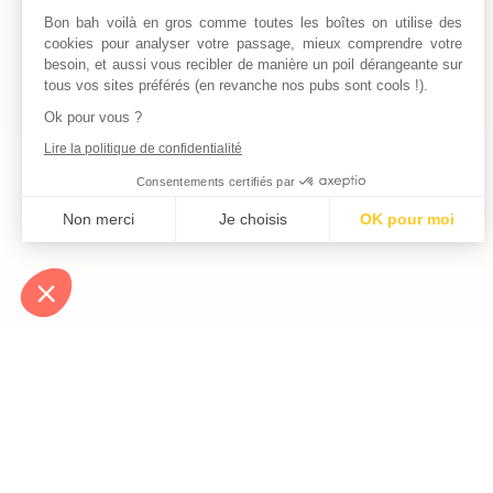
Bon bah voilà en gros comme toutes les boîtes on utilise des
cookies pour analyser votre passage, mieux comprendre votre
besoin, et aussi vous recibler de manière un poil dérangeante sur
tous vos sites préférés (en revanche nos pubs sont cools !).
Ok pour vous ?
Lire la politique de confidentialité
Consentements certifiés par
Non merci
Je choisis
OK pour moi
Axeptio consent
Plateforme de Gestion du Consentement : Personnalisez vos Optio
Notre plateforme vous permet d'adapter et de gérer vos paramètres