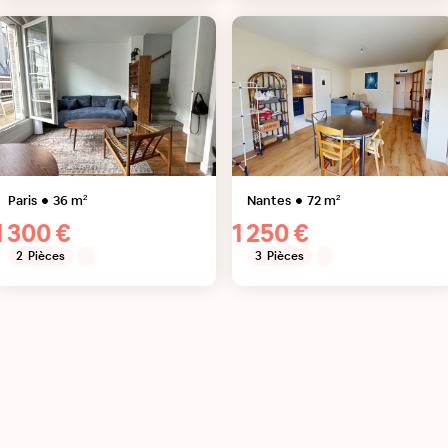
Paris
36
m²
Nantes
72
m²
1 300 €
1 250 €
2
Pièces
3
Pièces