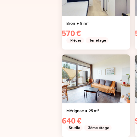
Bron
8
m²
570 €
Pièces
1er étage
Mérignac
25
m²
640 €
Studio
3ème étage