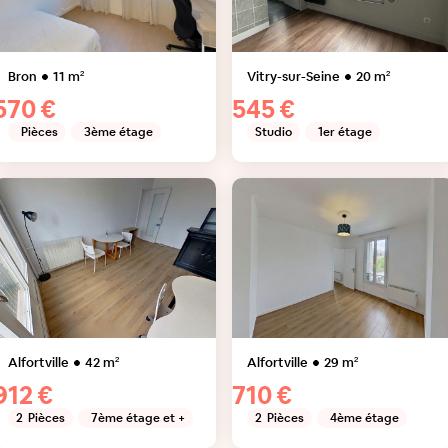
Bron
11
m²
Vitry-sur-Seine
20
m²
570 €
545 €
Pièces
3ème étage
Studio
1er étage
Alfortville
42
m²
Alfortville
29
m²
912 €
710 €
2
Pièces
7ème étage et +
2
Pièces
4ème étage