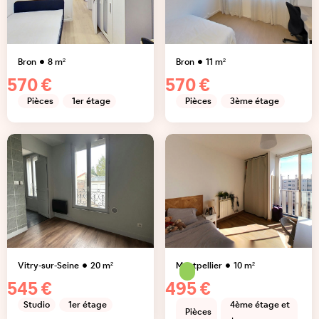
Bron
8
m²
Bron
11
m²
570 €
570 €
Pièces
1er étage
Pièces
3ème étage
Vitry-sur-Seine
20
m²
Montpellier
10
m²
545 €
495 €
Studio
1er étage
4ème étage et
Pièces