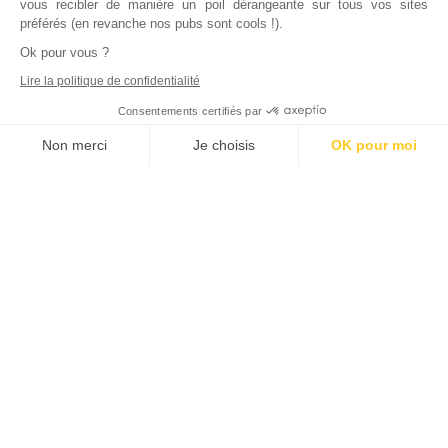
vous recibler de manière un poil dérangeante sur tous vos sites
préférés (en revanche nos pubs sont cools !).
Ok pour vous ?
Lire la politique de confidentialité
Consentements certifiés par
Non merci
Je choisis
OK pour moi
Axeptio consent
Plateforme de Gestion du Consentement : Personnalisez vos Options
Notre plateforme vous permet d'adapter et de gérer vos paramètres de
Inscrivez vous à notre newsletter !
L'actualité immobilière, tous les vendredis, dans votre
boite mail.