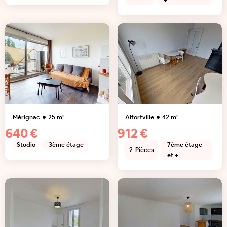
+
Mérignac
25
m²
Alfortville
42
m²
640 €
912 €
Studio
3ème étage
7ème étage
2
Pièces
et +