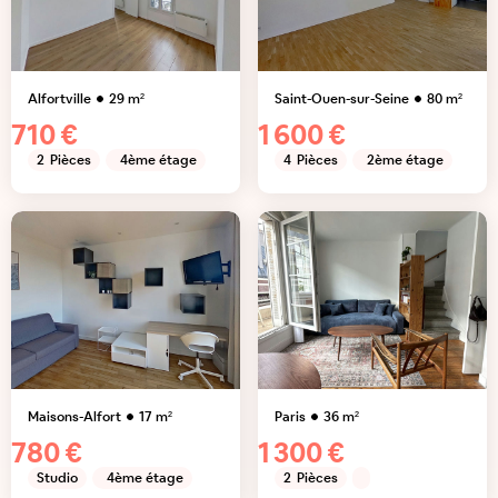
Alfortville
29
m²
Saint-Ouen-sur-Seine
80
m²
710 €
1 600 €
2
Pièces
4ème étage
4
Pièces
2ème étage
Maisons-Alfort
17
m²
Paris
36
m²
780 €
1 300 €
Studio
4ème étage
2
Pièces