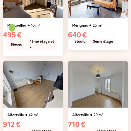
Montpellier
10
m²
Mérignac
25
m²
495 €
640 €
4ème étage et
Studio
3ème étage
Pièces
+
Alfortville
42
m²
Alfortville
29
m²
912 €
710 €