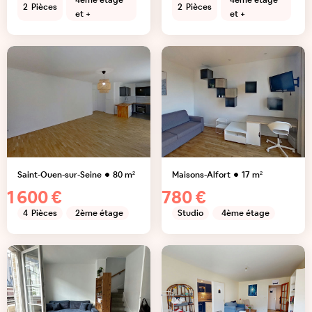
4ème étage
4ème étage
2
Pièces
2
Pièces
et +
et +
Saint-Ouen-sur-Seine
80
m²
Maisons-Alfort
17
m²
1 600 €
780 €
4
Pièces
2ème étage
Studio
4ème étage