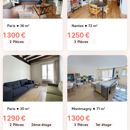
Paris
36
m²
Nantes
72
m²
1 300 €
1 250 €
2
Pièces
3
Pièces
Paris
30
m²
Montmagny
71
m²
1 290 €
1 300 €
2
Pièces
2ème étage
3
Pièces
1er étage