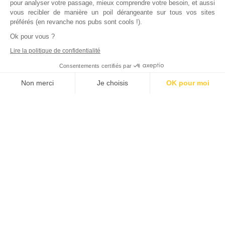
pour analyser votre passage, mieux comprendre votre besoin, et aussi
vous recibler de manière un poil dérangeante sur tous vos sites
préférés (en revanche nos pubs sont cools !).
Ok pour vous ?
Lire la politique de confidentialité
Consentements certifiés par
Non merci
Je choisis
OK pour moi
Axeptio consent
Plateforme de Gestion du Consentement : Personnalisez vos Options
Notre plateforme vous permet d'adapter et de gérer vos paramètres de
Inscrivez vous à notre newsletter !
L'actualité immobilière, tous les vendredis, dans votre