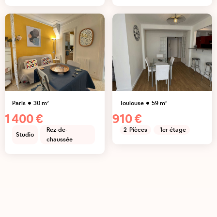
Paris
30
m²
Toulouse
59
m²
1 400 €
910 €
Rez-de-
2
Pièces
1er étage
Studio
chaussée