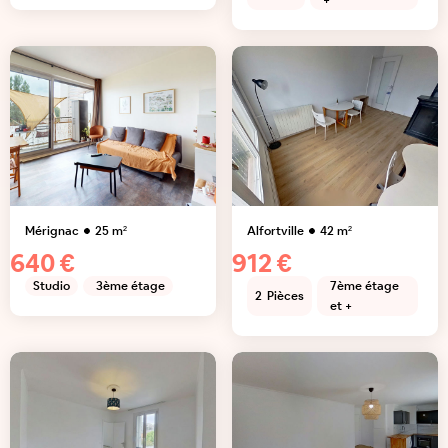
+
Mérignac
25
m²
Alfortville
42
m²
640 €
912 €
Studio
3ème étage
7ème étage
2
Pièces
et +