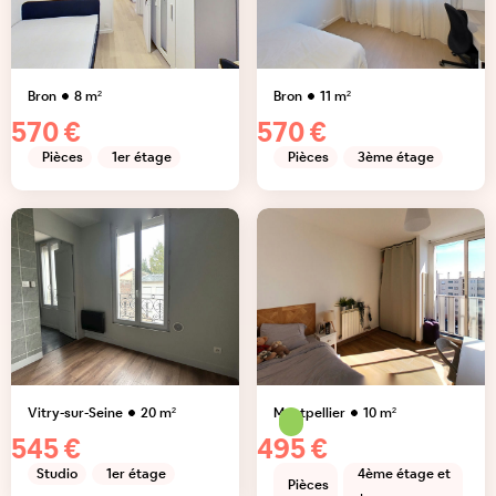
Bron
8
m²
Bron
11
m²
570 €
570 €
Pièces
1er étage
Pièces
3ème étage
Vitry-sur-Seine
20
m²
Montpellier
10
m²
545 €
495 €
Studio
1er étage
4ème étage et
Pièces