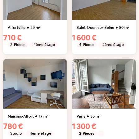
Alfortville
29
m²
Saint-Ouen-sur-Seine
80
m²
710 €
1 600 €
2
Pièces
4ème étage
4
Pièces
2ème étage
Maisons-Alfort
17
m²
Paris
36
m²
780 €
1 300 €
Studio
4ème étage
2
Pièces