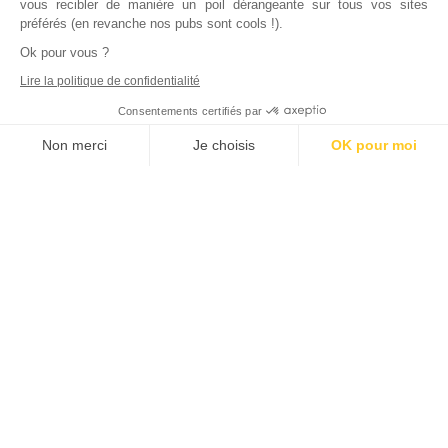
vous recibler de manière un poil dérangeante sur tous vos sites
préférés (en revanche nos pubs sont cools !).
Ok pour vous ?
Lire la politique de confidentialité
Consentements certifiés par
Non merci
Je choisis
OK pour moi
Axeptio consent
Plateforme de Gestion du Consentement : Personnalisez vos Options
Notre plateforme vous permet d'adapter et de gérer vos paramètres de
Inscrivez vous à notre newsletter !
L'actualité immobilière, tous les vendredis, dans votre
boite mail.