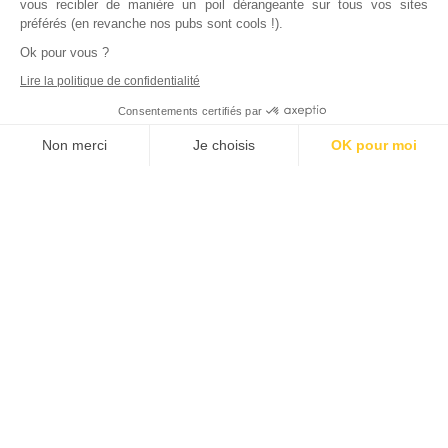
vous recibler de manière un poil dérangeante sur tous vos sites
préférés (en revanche nos pubs sont cools !).
Ok pour vous ?
Lire la politique de confidentialité
Consentements certifiés par
Non merci
Je choisis
OK pour moi
Axeptio consent
Plateforme de Gestion du Consentement : Personnalisez vos Options
Notre plateforme vous permet d'adapter et de gérer vos paramètres de
Inscrivez vous à notre newsletter !
L'actualité immobilière, tous les vendredis, dans votre
boite mail.