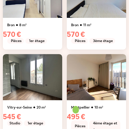
Bron
8
m²
Bron
11
m²
570 €
570 €
Pièces
1er étage
Pièces
3ème étage
Vitry-sur-Seine
20
m²
Montpellier
10
m²
545 €
495 €
Studio
1er étage
4ème étage et
Pièces