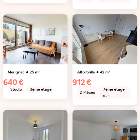
+
Mérignac
25
m²
Alfortville
42
m²
640 €
912 €
Studio
3ème étage
7ème étage
2
Pièces
et +