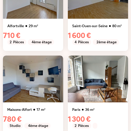
Alfortville
29
m²
Saint-Ouen-sur-Seine
80
m²
710 €
1 600 €
2
Pièces
4ème étage
4
Pièces
2ème étage
Maisons-Alfort
17
m²
Paris
36
m²
780 €
1 300 €
Studio
4ème étage
2
Pièces