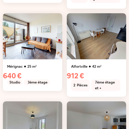
+
Mérignac
25
m²
Alfortville
42
m²
640 €
912 €
Studio
3ème étage
7ème étage
2
Pièces
et +