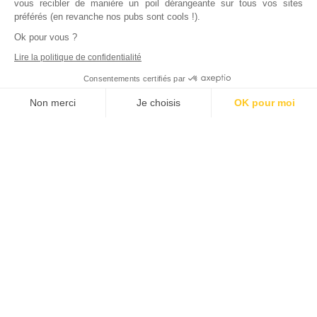
vous recibler de manière un poil dérangeante sur tous vos sites
préférés (en revanche nos pubs sont cools !).
Ok pour vous ?
Lire la politique de confidentialité
Consentements certifiés par
Non merci
Je choisis
OK pour moi
Axeptio consent
Plateforme de Gestion du Consentement : Personnalisez vos Options
Notre plateforme vous permet d'adapter et de gérer vos paramètres de
Inscrivez vous à notre newsletter !
L'actualité immobilière, tous les vendredis, dans votre
boite mail.