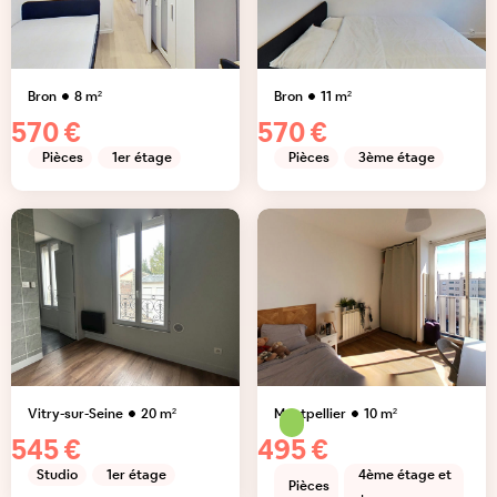
Bron
8
m²
Bron
11
m²
570 €
570 €
Pièces
1er étage
Pièces
3ème étage
Vitry-sur-Seine
20
m²
Montpellier
10
m²
545 €
495 €
Studio
1er étage
4ème étage et
Pièces