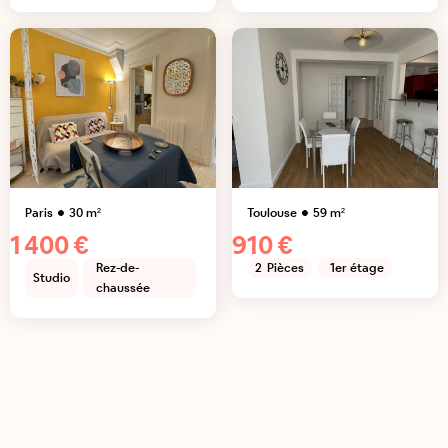
Paris
30
m²
Toulouse
59
m²
1 400 €
910 €
Rez-de-
2
Pièces
1er étage
Studio
chaussée