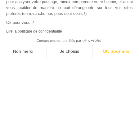
pour analyser votre passage, mieux comprendre votre besoin, et aussi
vous recibler de manière un poil dérangeante sur tous vos sites
préférés (en revanche nos pubs sont cools !).
Ok pour vous ?
Lire la politique de confidentialité
Consentements certifiés par
Non merci
Je choisis
OK pour moi
Axeptio consent
Plateforme de Gestion du Consentement : Personnalisez vos Options
Notre plateforme vous permet d'adapter et de gérer vos paramètres de
Inscrivez vous à notre newsletter !
L'actualité immobilière, tous les vendredis, dans votre