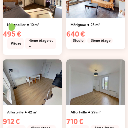
Montpellier
10
m²
Mérignac
25
m²
495 €
640 €
4ème étage et
Studio
3ème étage
Pièces
+
Alfortville
42
m²
Alfortville
29
m²
912 €
710 €