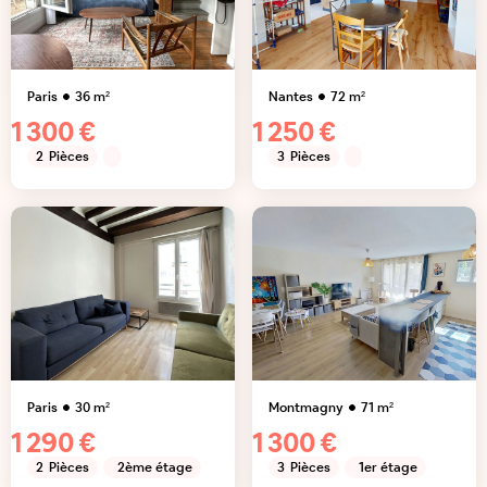
Paris
36
m²
Nantes
72
m²
1 300 €
1 250 €
2
Pièces
3
Pièces
Paris
30
m²
Montmagny
71
m²
1 290 €
1 300 €
2
Pièces
2ème étage
3
Pièces
1er étage