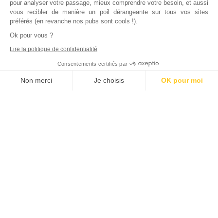
pour analyser votre passage, mieux comprendre votre besoin, et aussi
vous recibler de manière un poil dérangeante sur tous vos sites
préférés (en revanche nos pubs sont cools !).
Ok pour vous ?
Lire la politique de confidentialité
Consentements certifiés par
Non merci
Je choisis
OK pour moi
Axeptio consent
Plateforme de Gestion du Consentement : Personnalisez vos Options
Notre plateforme vous permet d'adapter et de gérer vos paramètres de
Inscrivez vous à notre newsletter !
L'actualité immobilière, tous les vendredis, dans votre