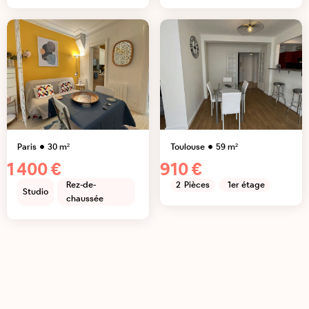
Paris
30
m²
Toulouse
59
m²
1 400 €
910 €
Rez-de-
2
Pièces
1er étage
Studio
chaussée