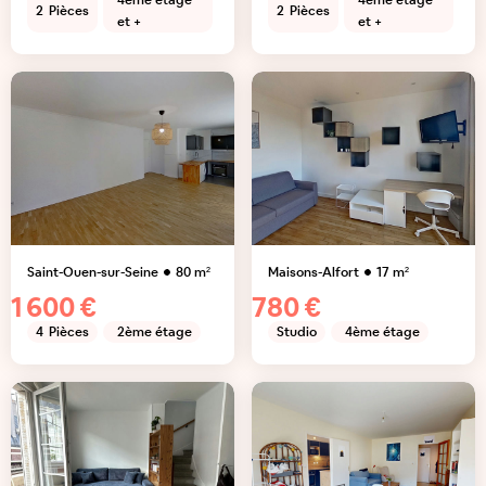
4ème étage
4ème étage
2
Pièces
2
Pièces
et +
et +
Saint-Ouen-sur-Seine
80
m²
Maisons-Alfort
17
m²
1 600 €
780 €
4
Pièces
2ème étage
Studio
4ème étage