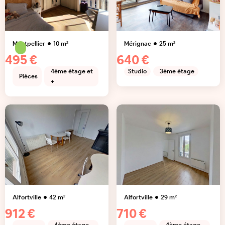
Montpellier
10
m²
Mérignac
25
m²
495 €
640 €
4ème étage et
Studio
3ème étage
Pièces
+
Alfortville
42
m²
Alfortville
29
m²
912 €
710 €